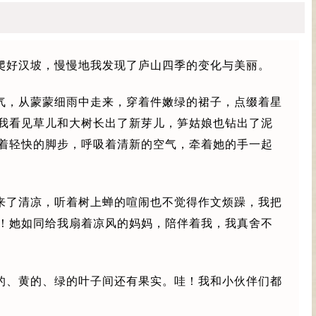
爬好汉坡，慢慢地我发现了庐山四季的变化与美丽。
气，从蒙蒙细雨中走来，穿着件嫩绿的裙子，点缀着星
我看见草儿和大树长出了新芽儿，笋姑娘也钻出了泥
着轻快的脚步，呼吸着清新的空气，牵着她的手一起
来了清凉，听着树上蝉的喧闹也不觉得作文烦躁，我把
！她如同给我扇着凉风的妈妈，陪伴着我，我真舍不
的、黄的、绿的叶子间还有果实。哇！我和小伙伴们都