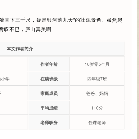
飞流直下三千尺，疑是银河落九天”的壮观景色。虽然爬
赞叹不已，庐山真美啊！
本文作者简介
作者年龄
10岁零5个月
山小学
在读班级
四年级7班
序
家庭成员
爸爸、妈妈
平均成绩
110分
老师职务
任课老师