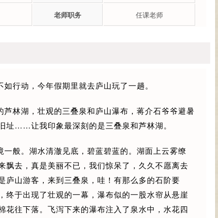
老师职务
任课老师
不如行动，今年假期里就去庐山玩了一趟。
的芦林湖，壮观的三叠泉和庐山瀑布，蒋介石爷爷避暑
旧址……让我印象最深刻的是三叠泉和芦林湖。
境一般。湖水清澈见底，碧蓝碧蓝的。湖面上云雾缭
来飘去，真是美丽不已，我们惊呆了，久久不愿离去
是庐山游客，来到三叠泉，哇！有那么多的石阶要
，终于出现了壮观的一幕，瀑布似的一股水帘从悬崖
棉花往下落。飞泻下来的瀑布注入了泉水中，水花四