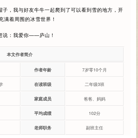
帽子，我与好友牛牛一起爬到了可以看到雪的地方，开
充满着周围的冰雪世界！
想说：我爱你——庐山！
本文作者简介
作者年龄
7岁零10个月
学
在读班级
二年级3班
家庭成员
爸爸、妈妈
平均成绩
102分
老师职务
副班主任