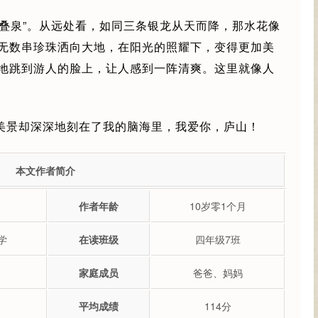
三叠泉”。从远处看，如同三条银龙从天而降，那水花像
无数串珍珠洒向大地，在阳光的照耀下，变得更加美
地跳到游人的脸上，让人感到一阵清爽。这里就像人
美景却深深地刻在了我的脑海里，我爱你，庐山！
本文作者简介
作者年龄
10岁零1个月
学
在读班级
四年级7班
家庭成员
爸爸、妈妈
平均成绩
114分