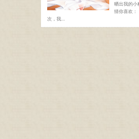
晒出我的小糊
猜你喜欢：
次，我...