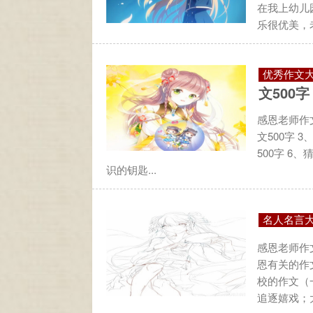
在我上幼儿
乐很优美，老
优秀作文
文500字
感恩老师作文
文500字 
500字 6
识的钥匙...
名人名言
感恩老师作文
恩有关的作文
校的作文（
追逐嬉戏；大