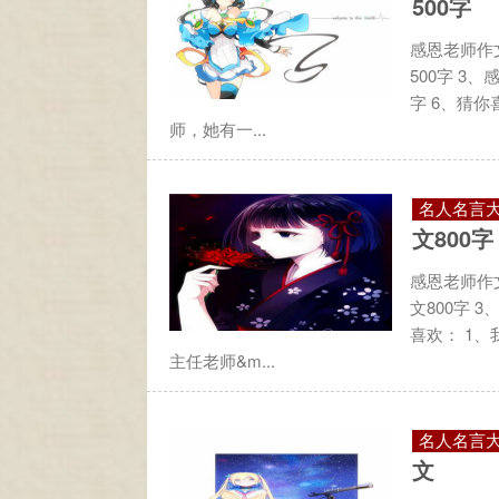
500字
感恩老师作文
500字 3
字 6、猜你
师，她有一...
名人名言
文800字
感恩老师作文
文800字 
喜欢： 1、
主任老师&m...
名人名言
文