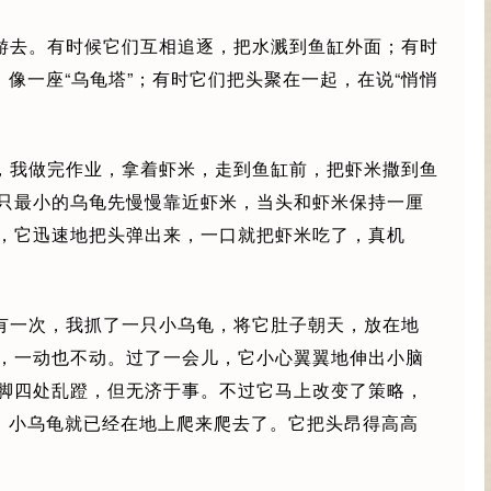
游去。有时候它们互相追逐，把水溅到鱼缸外面；有时
，像一座“乌龟塔”；有时它们把头聚在一起，在说“悄悄
，我做完作业，拿着虾米，走到鱼缸前，把虾米撒到鱼
只最小的乌龟先慢慢靠近虾米，当头和虾米保持一厘
，它迅速地把头弹出来，一口就把虾米吃了，真机
有一次，我抓了一只小乌龟，将它肚子朝天，放在地
，一动也不动。过了一会儿，它小心翼翼地伸出小脑
脚四处乱蹬，但无济于事。不过它马上改变了策略，
声，小乌龟就已经在地上爬来爬去了。它把头昂得高高