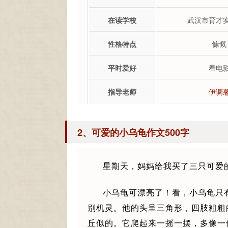
在读学校
武汉市育才
性格特点
慷慨
平时爱好
看电
指导老师
伊调
2、可爱的小乌龟作文500字
星期天，妈妈给我买了三只可爱
小乌龟可漂亮了！看，小乌龟只
别机灵。他的头呈三角形，四肢粗粗
丘似的。它爬起来一摇一摆，多像一