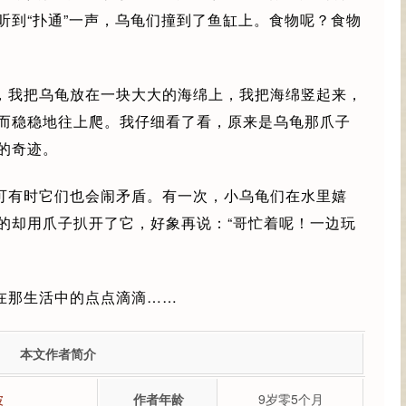
听到“扑通”一声，乌龟们撞到了鱼缸上。食物呢？食物
，我把乌龟放在一块大大的海绵上，我把海绵竖起来，
而稳稳地往上爬。我仔细看了看，原来是乌龟那爪子
的奇迹。
可有时它们也会闹矛盾。有一次，小乌龟们在水里嬉
的却用爪子扒开了它，好象再说：“哥忙着呢！一边玩
在那生活中的点点滴滴……
本文作者简介
波
作者年龄
9岁零5个月