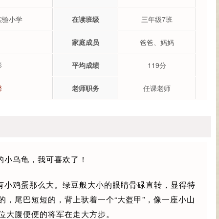
实验小学
在读班级
三年级7班
家庭成员
爸爸、妈妈
影
平均成绩
119分
馨
老师职务
任课老师
的小乌龟，我可喜欢了！
有小鸡蛋那么大。绿豆般大小的眼睛骨碌直转，显得特
的，尾巴短短的，背上驮着一个“大盔甲”，像一座小山
位大腹便便的将军在走大方步。