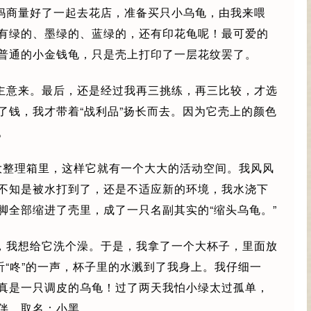
妈商量好了一起去花店，准备买只小乌龟，由我来喂
有绿的、墨绿的、蓝绿的，还有印花龟呢！最可爱的
普通的小金钱龟，只是壳上打印了一层花纹罢了。
主意来。最后，还是经过我再三挑练，再三比较，才选
了钱，我才带着“战利品”扬长而去。因为它壳上的颜色
。
个大整理箱里，这样它就有一个大大的活动空间。我风风
不知是被水打到了，还是不适应新的环境，我水浇下
脚全部缩进了壳里，成了一只名副其实的“缩头乌龟。”
，我想给它洗个澡。于是，我拿了一个大杯子，里面放
听“咚”的一声，杯子里的水溅到了我身上。我仔细一
真是一只调皮的乌龟！过了两天我怕小绿太过孤单，
伴，取名：小黑。