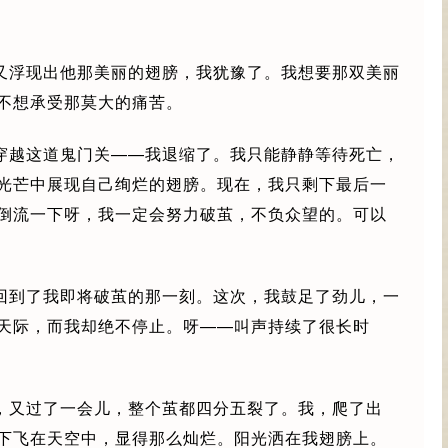
又浮现出他那美丽的翅膀，我犹豫了。我想要那双美丽
不想承受那莫大的痛苦。
穿越这道鬼门关——我退缩了。我只能静静等待死亡，
光芒中展现自己绚烂的翅膀。现在，我只剩下最后一
倒流一下呀，我一定会努力破茧，不负众望的。可以
回到了我即将破茧的那一刻。这次，我鼓足了劲儿，一
天际，而我却绝不停止。呀——叫声持续了很长时
，又过了一会儿，整个茧都四分五裂了。我，爬了出
下飞在天空中，显得那么灿烂。阳光洒在我翅膀上。