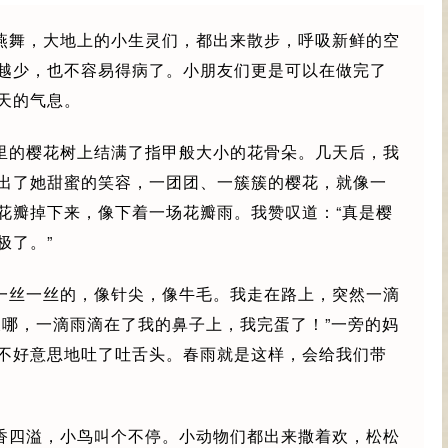
燕舞，大地上的小生灵们，都出来散步，呼吸新鲜的空
越少，也不容易得病了。小朋友们更是可以在做完了
天的气息。
里的樱花树上结满了指甲般大小的花骨朵。几天后，我
出了她甜蜜的笑容，一团团、一簇簇的樱花，就像一
花瓣掉下来，像下着一场花瓣雨。我赞叹道：“真是樱
极了。”
一丝一丝的，像针尖，像牛毛。我走在路上，突然一滴
天哪，一滴雨滴在了我的鼻子上，我完蛋了！”一旁的妈
不好意思地吐了吐舌头。春雨就是这样，会给我们带
香四溢，小鸟叫个不停。小动物们都出来撒着欢，松松