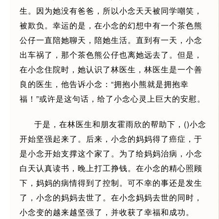
生。因为她没有爸爸，所以小念天天被同学嘲笑，
被欺负。幸运的是，在小念的幻想中有一个茶色熊
公仔一直陪她聊天，陪她生活。直到有一天，小念
出车祸了，那个茶色熊公仔也离她远去了。但是，
在小念住院时，她认识了林医生，林医生是一个善
良的医生，他告诉小念：“拥抱小熊就是拥抱幸
福！”或许是这句话，给了小念心灵上巨大的安慰。
于是，在林医生和朋友霍雨欣的帮助下，()小念
开始坚强起来了。后来，小念的妈妈得了癌症，于
是小念开始支撑这个家了。为了给妈妈治病，小念
白天认真读书，晚上打工挣钱。在小念的精心照顾
下，妈妈的病情得到了控制。可不幸的事还是发生
了，小念的妈妈去世了。在小念妈妈去世的同时，
小念变的越来越坚强了，并收获了幸福和成功。