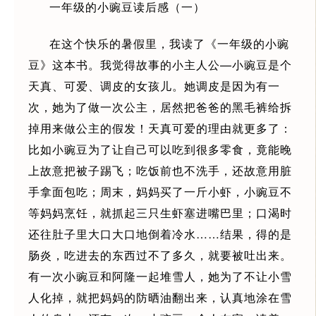
一年级的小豌豆读后感（一）
在这个快乐的暑假里，我读了《一年级的小豌
豆》这本书。我觉得故事的小主人公—小豌豆是个
天真、可爱、调皮的女孩儿。她调皮是因为有一
次，她为了做一次公主，居然把爸爸的黑毛裤给拆
掉用来做公主的假发！天真可爱的理由就更多了：
比如小豌豆为了让自己可以吃到很多零食，竟能晚
上故意把被子踢飞；吃饭前也不洗手，还故意用脏
手拿面包吃；周末，妈妈买了一斤小虾，小豌豆不
等妈妈烹饪，就抓起三只生虾塞进嘴巴里；口渴时
还往肚子里大口大口地倒着冷水……结果，得的是
肠炎，吃进去的东西过不了多久，就要被吐出来。
有一次小豌豆和阿隆一起堆雪人，她为了不让小雪
人化掉，就把妈妈的防晒油翻出来，认真地涂在雪