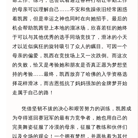
的母亲可以理解自己……不安和焦躁依旧经常困惑
着凯茜，但是幸运之神也同时在向她招手。最后的
机会帮助凯茜登上本地的溜冰场，欣喜若狂的她终
于可以与其他优秀的选手同场竞技了，滑冰的小天
才以近似疯狂的旋转吸引了众人的瞩目。可因一个
母亲的偏爱，凯西在竞技场上又一次跌倒。而这次
的失败，恰又是考验她和朋友是否真正愿为梦想坚
持的考验……最终，凯西放弃了哈佛的入学资格选
择花样滑冰，而吉恩抵抗了妈妈强加的金牌梦开始
走属于自己的路！
凭借坚韧不拔的决心和艰苦努力的训练，凯茜成
为夺得巡回赛冠军的最有力竞争者，她也用自己的
完美舞姿征服了冷漠的母亲，征服了教练和伙伴们
以及全场的观众！一个拥有梦想，并愿执着为其付