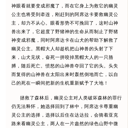
神眼看就要变成邪魔了，而在它身上为救它的幽灵
公主也将受到牵连，刚赶到的阿席达卡要救幽灵公
主，却力不从心。眼看形势不可挽回了，这时山神
兽出来了，它超度了野猪神的生命从而制止了野猪
神变成邪魔，同时阿席达卡在山犬的帮助下解救了
幽灵公主。黑帽大人却趁机把山神兽的头射了下
来，山犬见状，奋死一拼咬掉黑帽大人的一只胳
膊，随后死亡。愤怒的山神兽夺回了它的头。头失
而复得的山神兽在太阳出来时轰然倒地而亡，以自
己的死在一瞬间把新的生机重新赋予了大地！
拯救了森林后，幽灵公主对人类破坏森林的罪行
仍无法释怀，她选择回到了林中，阿席达卡尊重幽
灵公主的选择，选择以后住在达达拉，会骑着亚克
路来看幽灵公主，两人在一片盎然的绿色山野中微