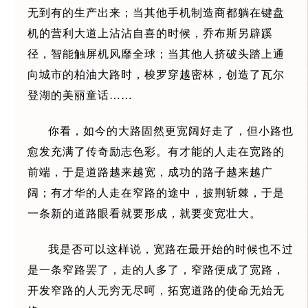
无到有的生产出来；当其他手机制造商都躺在键盘
机的营利大道上沾沾自喜的时候，乔布斯另辟蹊
径，智能触屏机风靡全球；当其他人挤破头踏上通
向城市的柏油大路时，梭罗穿越密林，创造了瓦尔
登湖的美丽童话……
你看，如今的大路固然更宽阔好走了，但小路也
愈发充满了传奇励志色彩。有才能的人走在宽路的
前端，于是道路越来越宽，成功的路子越来越广
阔；有才华的人走在窄路的途中，披荆斩棘，于是
一条新的道路眼看就要形成，就要变宽壮大。
我是否可以这样说，宽路在最开始的时候也不过
是一条窄路罢了，走的人多了，窄路便成了宽路，
开发窄路的人无穷无尽呵，拓宽道路的使命无始无