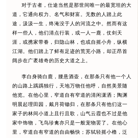
对于古者，仕途当然是那世间唯一的最宽坦的大
道，它通向权力、名气和财富。无数的人踏上此
途，汲汲一生，终淹没于人的河流之中。然而有这
样一些人，他们清点行装，或一人一鹿，仗剑天
涯，或携家带眷，归隐山林，也或自摇小舟，纵横
江湖。他们踏上了鲜有足迹的荒芜小路，却正昂首
阔步在广袤雄奇的历史大道之上。
李白身骑白鹿，腰悬酒壶，在那条只有他一个人
的山路上踽踽独行，天地万物任他呼，自然美景随
他览。在他心里，窄道自有窄道的清闲潇洒；陶渊
明晨起理田园，戴月荷锄归，在那条只有他们这一
家子的林间小道上且行且歌，山气云霞也不过是他
家中饰物，飞鸟珍禽亦只是一般宠物罢了。在他心
里，窄道自有窄道的自由畅快；苏轼轻摇小橹，泛