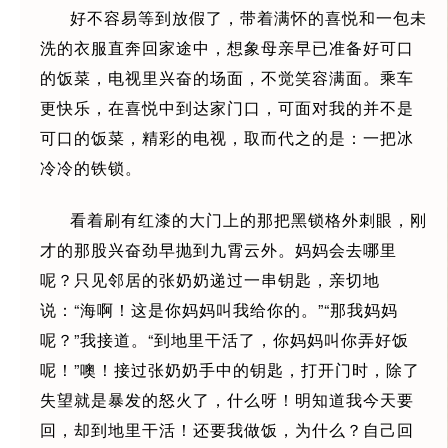
好不容易等到放假了，带着满怀的喜悦和一包未
洗的衣服直奔回家途中，想象母亲早已准备好可口
的饭菜，电视里兴奋的场面，不觉笑容满面。乘车
更快乐，在喜悦中到达家门口，可面对我的并不是
可口的饭菜，精彩的电视，取而代之的是：一把冰
冷冷的铁锁。
看着刷有红漆的大门上的那把黑锁格外刺眼，刚
才的那股兴奋劲早抛到九霄云外。妈妈会去哪里
呢？只见邻居的张奶奶递过一串钥匙，亲切地
说：“海啊！这是你妈妈叫我给你的。”“那我妈妈
呢？”我接道。“到地里干活了，你妈妈叫你弄好饭
呢！”噢！接过张奶奶手中的钥匙，打开门时，除了
失望就是暴发的怒火了，什么呀！明知道我今天要
回，却到地里干活！还要我做饭，为什么？自己回