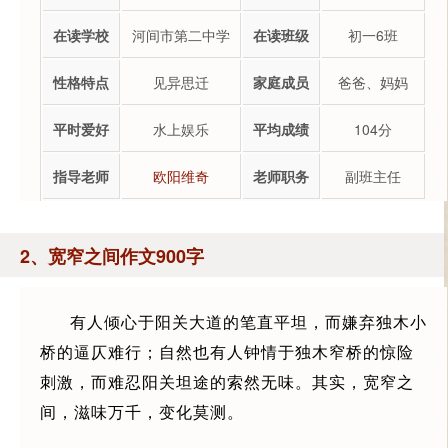
在读学校
河间市第二中学
在读班级
初一6班
性格特点
见异思迁
家庭成员
爸爸、妈妈
平时爱好
水上娱乐
平均成绩
104分
指导老师
欧阳维奇
老师职务
副班主任
2、宽窄之间作文900字
有人倾心于阳关大道的笔直平坦，而嫌弃独木小
桥的逼仄难行；自然也有人钟情于独木窄桥的惊险
刺激，而难忍阳关坦途的索然无味。其实，宽窄之
间，滋味万千，变化莫测。