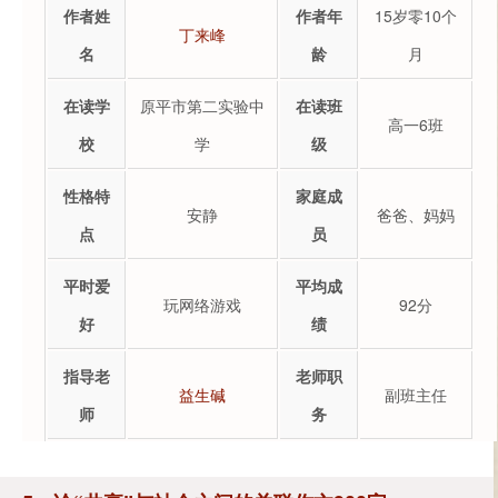
作者姓
作者年
15岁零10个
丁来峰
名
龄
月
在读学
原平市第二实验中
在读班
高一6班
校
学
级
性格特
家庭成
安静
爸爸、妈妈
点
员
平时爱
平均成
玩网络游戏
92分
好
绩
指导老
老师职
益生碱
副班主任
师
务