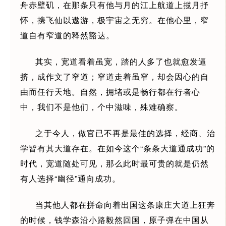
舟赤壁矶，在那条只有他与月的江上航道上揽月抒
怀，携飞仙以遨游，极宇宙之无穷。在他心里，窄
道自有窄道的释然豁达。
其实，宽道看着虽宽，踏的人多了也就愈发逼
挤，成作文了窄道；窄道走着虽窄，却会因心的自
由而任行天地。自然，拥堵或是畅行都在行者心
中，我们不是他们，个中滋味，殊难确察。
之于今人，做官已不再是最佳的选择，经商、治
学皆有其大道存在。在如今这个“条条大道通成功”的
时代，宽道随处可见，那么此时最可贵的就是仍然
有人选择“幽径”通向成功。
当其他人都在拼命向着出国这条康庄大道上狂奔
的时候，钱学森沿小路毅然回国，原子弹在中国从