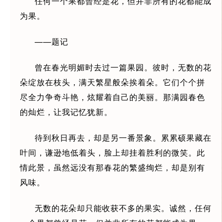
任何一个果都曾经是花，但并非所有的花都能成
为果。
——题记
曾在春光明媚时去过一篇果园。彼时，无数的花
朵绽放在枝头，满天繁星般朵挨着朵。它们个个拼
尽全力争奇斗艳，炫耀着自己的美丽。那满园春色
的灿烂，让我记忆犹新。
待到秋日再去，却是另一番景象。累累硕果藏在
叶间，谦逊地低着头，脸上却挂着胜利的微笑。此
情此景，虽然远没有那春花的繁盛绚烂，却是别有
风味。
无数的花朵却只能收获不多的果实。诚然，任何