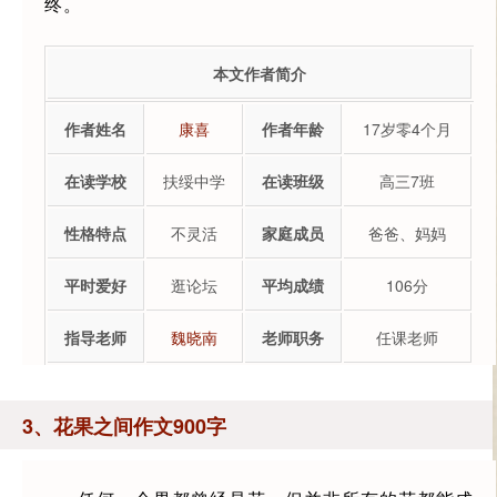
终。
本文作者简介
作者姓名
康喜
作者年龄
17岁零4个月
在读学校
扶绥中学
在读班级
高三7班
性格特点
不灵活
家庭成员
爸爸、妈妈
平时爱好
逛论坛
平均成绩
106分
指导老师
魏晓南
老师职务
任课老师
3、花果之间作文900字