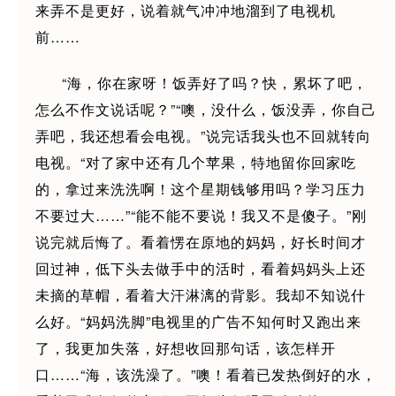
来弄不是更好，说着就气冲冲地溜到了电视机
前……
“海，你在家呀！饭弄好了吗？快，累坏了吧，
怎么不作文说话呢？”“噢，没什么，饭没弄，你自己
弄吧，我还想看会电视。”说完话我头也不回就转向
电视。“对了家中还有几个苹果，特地留你回家吃
的，拿过来洗洗啊！这个星期钱够用吗？学习压力
不要过大……”“能不能不要说！我又不是傻子。”刚
说完就后悔了。看着愣在原地的妈妈，好长时间才
回过神，低下头去做手中的活时，看着妈妈头上还
未摘的草帽，看着大汗淋漓的背影。我却不知说什
么好。“妈妈洗脚”电视里的广告不知何时又跑出来
了，我更加失落，好想收回那句话，该怎样开
口……“海，该洗澡了。”噢！看着已发热倒好的水，