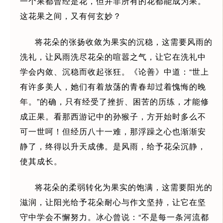
一个果都曾经是花，但并非所有的花都能成为果。
这花果之间，又有何玄妙？
将花朵的张扬收敛为果实的沉稳，这需要风雨的
洗礼，让风雨洗尽花朵的喧嚣之气，让它在洗礼中
学会内敛、沉稳而收起张狂。《论善》中道：“世上
有许多美人，她们有着放荡的青春却过着愧悔的晚
年。”的确，只有经受了挫折、困苦的历练，才能修
成正果。看那西游记中的孙猴子，方开始时多么不
可一世呵！但经历八十一难，那浮躁之心也渐渐安
静了，终得以升天成佛。是风雨，给予花朵沉静，
使其成长。
将花朵的柔弱转化为果实的饱满，这需要阳光的
滋润，让阳光给予花朵耐心与作文坚持，让它在坚
守中学会不懈努力。冰心曾说：“不是每一条河流都