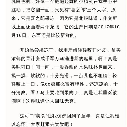
乳白色的，好像一个翩翩起舞的小精灵在我手心中
跳动，把它翻一面，只见有“喜之郎”三个大字。原
来，它是喜之郎果冻，因为它是龙眼味道，作文所
以上面还画着两个龙眼。它的生产日期是2017年10
月16日，东西还是比较新鲜的。
开始品尝果冻了，我用牙齿轻轻咬开外皮，鲜美
浓郁的果汁变成千军万马涌进我的嘴里，啊！真是
美味可口！闻一闻，一股香甜的水果味扑鼻而来，
摸一摸，软软的，十分光滑，一点儿也不粗糙，轻
轻咬上一口，像qq糖那么富有弹性，还凉凉的，十
分清爽。看！马上要吃到果肉了，真是让我垂涎欲
滴啊！这种味道让人回味无穷。
这可口“美食”让我仿佛回到了童年，真是让我难
以忘怀！大家赶紧去尝尝吧！