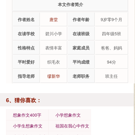
本文作者简介
作者姓名
唐堂
作者年龄
9岁零9个月
在读学校
碧川小学
在读班级
四年级5班
性格特点
表情丰富
家庭成员
爸爸、妈妈
平时爱好
织毛衣
平均成绩
94分
指导老师
缪新华
老师职务
班主任
6、猜你喜欢：
想象作文400字
小学想象作文
小学生想象作文
祖国在我心中作文