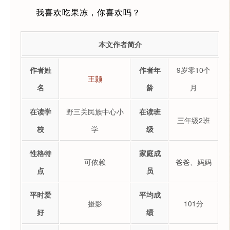
我喜欢吃果冻，你喜欢吗？
本文作者简介
作者姓
作者年
9岁零10个
王颢
名
龄
月
在读学
野三关民族中心小
在读班
三年级2班
校
学
级
性格特
家庭成
可依赖
爸爸、妈妈
点
员
平时爱
平均成
摄影
101分
好
绩