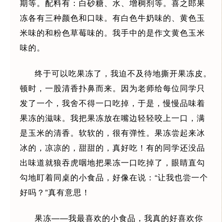
期等。配料有：白砂糖、水、增稠剂等。喜之郎果
冻各有三种颜色和口味。有白色牛奶味的、黄色玉
米味的和粉色草莓味的。我手中的是作文黄色玉米
味的。
终于可以吃果冻了，我迫不及待地撕开果冻皮。
顿时，一股清香扑鼻而来。因为老师给每位同学只
发了一个，我舍不得一口吃掉，于是，慢慢品味着
果冻的滋味。我把果冻放在嘴边轻轻咬上一口，满
是玉米的清香。软软的，很有弹性。果冻尝起来冰
冰的，凉凉的，甜甜的，真好吃！有的同学还没品
出味道就狼吞虎咽地把果冻一口吃掉了，眼睛直勾
勾地盯着同桌的小食品，好像在说：“让我也尝一个
好吗？”真有意思！
果冻——我最喜欢的小食品，我真的好喜欢你