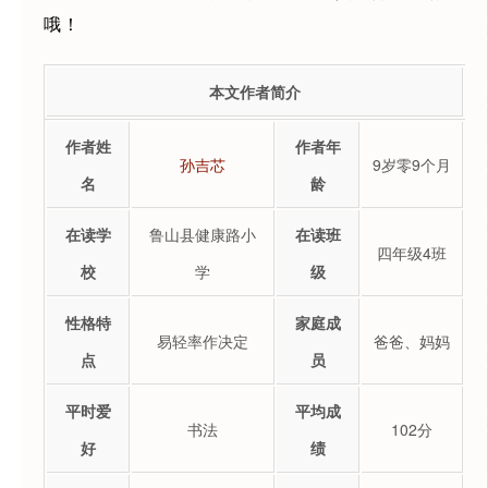
哦！
本文作者简介
作者姓
作者年
孙吉芯
9岁零9个月
名
龄
在读学
鲁山县健康路小
在读班
四年级4班
校
学
级
性格特
家庭成
易轻率作决定
爸爸、妈妈
点
员
平时爱
平均成
书法
102分
好
绩