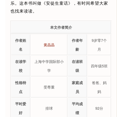
乐。这本书叫做《安徒生童话》，有时间希望大家
也找来读读。
本文作者简介
作者姓
作者年
9岁零7个
黄晶晶
名
龄
月
在读学
上海中学国际部小
在读班
四年级5班
校
学
级
性格特
家庭成
爸爸、妈
受尊重
点
员
妈
平时爱
平均成
排球
92分
好
绩