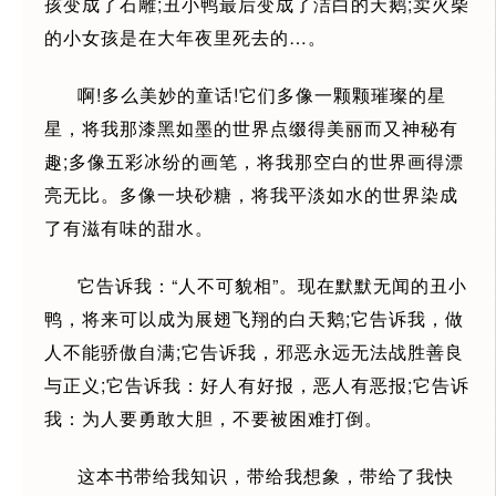
孩变成了石雕;丑小鸭最后变成了洁白的天鹅;卖火柴
的小女孩是在大年夜里死去的…。
啊!多么美妙的童话!它们多像一颗颗璀璨的星
星，将我那漆黑如墨的世界点缀得美丽而又神秘有
趣;多像五彩冰纷的画笔，将我那空白的世界画得漂
亮无比。多像一块砂糖，将我平淡如水的世界染成
了有滋有味的甜水。
它告诉我：“人不可貌相”。现在默默无闻的丑小
鸭，将来可以成为展翅飞翔的白天鹅;它告诉我，做
人不能骄傲自满;它告诉我，邪恶永远无法战胜善良
与正义;它告诉我：好人有好报，恶人有恶报;它告诉
我：为人要勇敢大胆，不要被困难打倒。
这本书带给我知识，带给我想象，带给了我快