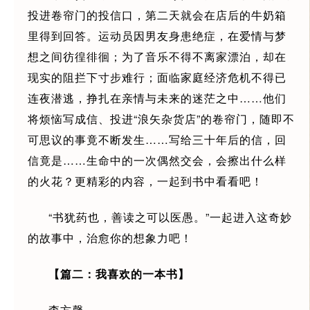
投进卷帘门的投信口，第二天就会在店后的牛奶箱
里得到回答。运动员因男友身患绝症，在爱情与梦
想之间彷徨徘徊；为了音乐不得不离家漂泊，却在
现实的阻拦下寸步难行；面临家庭经济危机不得已
连夜潜逃，挣扎在亲情与未来的迷茫之中……他们
将烦恼写成信、投进“浪矢杂货店”的卷帘门，随即不
可思议的事竟不断发生……写给三十年后的信，回
信竟是……生命中的一次偶然交会，会擦出什么样
的火花？更精彩的内容，一起到书中看看吧！
“书犹药也，善读之可以医愚。”一起进入这奇妙
的故事中，治愈你的想象力吧！
【篇二：我喜欢的一本书】
李方馨