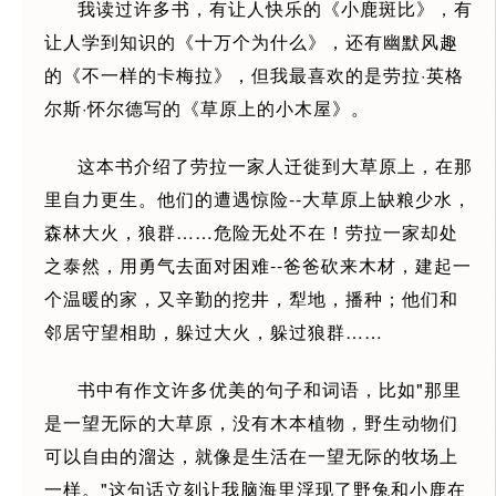
我读过许多书，有让人快乐的《小鹿斑比》，有
让人学到知识的《十万个为什么》，还有幽默风趣
的《不一样的卡梅拉》，但我最喜欢的是劳拉·英格
尔斯·怀尔德写的《草原上的小木屋》。
这本书介绍了劳拉一家人迁徙到大草原上，在那
里自力更生。他们的遭遇惊险--大草原上缺粮少水，
森林大火，狼群……危险无处不在！劳拉一家却处
之泰然，用勇气去面对困难--爸爸砍来木材，建起一
个温暖的家，又辛勤的挖井，犁地，播种；他们和
邻居守望相助，躲过大火，躲过狼群……
书中有作文许多优美的句子和词语，比如"那里
是一望无际的大草原，没有木本植物，野生动物们
可以自由的溜达，就像是生活在一望无际的牧场上
一样。"这句话立刻让我脑海里浮现了野兔和小鹿在