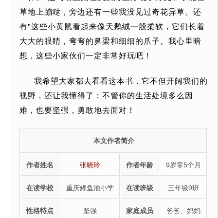
草地上蹦哒，旁边还有一些我没见过奇花异草。还
有"这些小黄鼠看起来像天鹅绒一般柔软，它们长着
大大的眼睛，弯弯的鼻梁和细细的爪子。我心里暗
想，这些小家伙们一定非常好玩吧！
我希望大家都去看看这本书，它不但开阔我们的
视野，还让我懂得了：不管你的生活处境多么因
难，也要坚强，勇敢地去面对！
本文作者简介
作者姓名
张晓玲
作者年龄
9岁零5个月
在读学校
重庆鲤鱼池小学
在读班级
三年级9班
性格特点
坚强
家庭成员
爸爸、妈妈