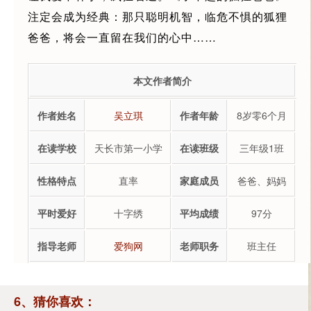
注定会成为经典：那只聪明机智，临危不惧的狐狸
爸爸，将会一直留在我们的心中……
本文作者简介
作者姓名
吴立琪
作者年龄
8岁零6个月
在读学校
天长市第一小学
在读班级
三年级1班
性格特点
直率
家庭成员
爸爸、妈妈
平时爱好
十字绣
平均成绩
97分
指导老师
爱狗网
老师职务
班主任
6、猜你喜欢：