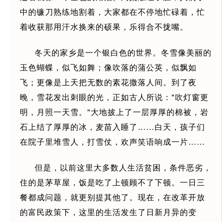
中的镰刀熟练地割着，大家都在不停地忙碌着，忙
着收获那用汗水换来的硕果，乐得合不拢嘴。
冬天的家乡是一个银白色的世界。冬雪像美丽的
玉色蝴蝶，似飞如舞；像吹落的蒲公英，似飘如
飞；更像是上天把无数的素花撒落人间。到了夜
晚，雪花发出刺眼的光，正如古人所说："吹灯窗更
明，月照一天雪。"大地披上了一层厚厚的棉被，岩
石上结了厚厚的冰，麦苗入睡了……白天，孩子们
在院子里堆雪人，打雪仗，欢声笑语响成一片……
但是，以前这里大多数人生活贫困，条件恶劣，
住的是茅草屋，饭是吃了上顿顾不了下顿。一日三
餐都成问题，就更别提其他了。现在，在改革开放
的富民政策下，这里的生活发生了日新月异的变