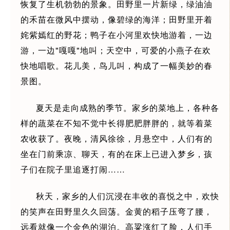
恢复了生机勃勃的景象。田野里一片新绿，绿油油
的禾苗在微风中摆动，像碧绿的海洋；田野里开着
姹紫嫣红的野花；鸭子在小河里欢快地游着，一边
游，一边"嘎嘎"地叫；天空中，可爱的小燕子在欢
快地唱歌。花儿美，鸟儿叫，构成了一幅美妙的春
景图。
夏天是走向成熟的季节。家乡的菜地上，各种各
样的蔬菜在不知不觉中长得肥肥胖胖的，就等着菜
农收获了。夜晚，清风徐徐，月悬空中，人们有的
坐在门前乘凉、聊天，有的在床上已进入梦乡，孩
子们在院子里追逐打闹……
秋天，家乡的人们沉浸在丰收的喜悦之中，欢快
的笑声在田野里久久回荡。金黄的稻子压弯了腰，
远看就像一个金色的湖泊。高粱涨红了脸，人们手