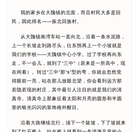
我的家乡在大隗镇的北面，而且村民大多是回
民，因此得名——振北回族村。
从大隗镇南湾车站一直向北，沿着一条水泥路，
上一个长坡走到路尽头，往东拐再上一个小坡就是
我们的学校——大隗镇中心小学。过了学校再向东
走，不一会儿，就到了“三中”（原来是一所高中，现
在闲着）。转过“三中”那“s”型的弯，你就会忽然觉
得眼前一亮，站在那儿放眼北望，你会看到远方那
若隐若现的村庄，其中最引人注目的就是我们的清
真寺。清真寺上那象征着太阳和月亮的圆形和半圆
形的银光闪闪的装饰格外醒目。
沿着大路继续北行，须下一个陡坡，下了坡就来
到了红石桥上。站在桥上就看到一条清澈见底的小