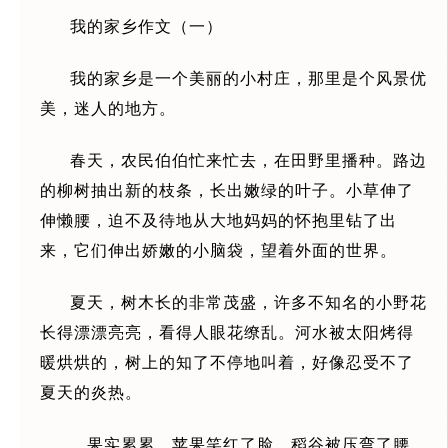
我的家乡作文（一）
我的家乡是一个美丽的小村庄，那里是个风景优
美，迷人的地方。
春天，农民伯伯忙来忙去，在田野里播种。路边
的柳树抽出新的枝条，长出嫩绿的叶子。小草伸了
伸懒腰，迫不及待地从大地妈妈的怀抱里钻了出
来，它们伸出娇嫩的小脑袋，望着外面的世界。
夏天，树木长的非常茂盛，许多不知名的小野花
长得漂漂亮亮，看得人眼花缭乱。河水被太阳烤得
暖烘烘的，树上的知了不停地叫着，好像忍受不了
夏天的炎热。
，果实累累，苹果笑红了脸，稻谷被压弯了腰，