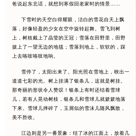
爸说起东北话，就想到寒假回老家时的情景……
下雪时的天空白得耀眼，洁白的雪花自天上飘
落，好像轻盈的少女在空中旋转起舞。雪飞到树
上，树枝戴上了晶莹的王冠；雪落在田野里，田野
披上了一望无边的地毯；雪落到地上，软软的，踩
上去咯吱咯吱地响。
雪停了，太阳出来了。阳光照在雪地上，映出一
道道七彩的光。树上挂满了银条儿，这就是树挂。
那奇丽的形状令人赞叹！银条上有时还结着雪球
儿，若有人晃动树枝，银条儿和雪球儿就簌簌地落
下来。雪球儿摔碎了，玉屑似的雪沫儿随风飘散，
美不胜收。
江边则是另一番景象：结了冰的江面上，放着几