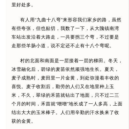
里好处多。
有人用“九曲十八弯”来形容我们家乡的路，虽然
有些夸张，但也贴切，我数了一下，从大隗镇南湾
车站出发沿着大路走，一共要拐三个弯，不过要是
走那些羊肠小道，说不定还不止有十八个弯呢。
村的北面和南面是一层接着一层的梯田。冬天，
冰雪融化后，碧绿的麦苗依然顽强地生长。夏天，
麦子成熟时，麦田里一片金黄，到处弥漫着丰收的
喜悦。麦子收割后，勤劳的人们又在地里种上玉
米，不久，翠绿的禾苗就钻出了地面，只不过二三
个月的时间，禾苗就“噌噌”地长成了一人多高，上面
结出大大的玉米棒子。人们用辛勤的汗水换来了收
获的金黄。