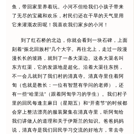
鱼，带回家里养着玩。小河不但给我们小孩子带来
了无尽的宝藏和欢乐，村民们还在干旱的天气里用
它来灌溉农田呢！我喜欢我们家乡的小河！
到了红石桥的北边，你就会看到一块石碑，上面
刻着“振北回族村”几个大字。再往北上，走过一段漫
漫长长的坡路，就到了一条大渠边。这条大渠名叫
东方红渠，它的发源地是超化。沿着大渠往东拐，
不一会儿就到了我们村的清真寺。清真寺里住着阿
訇（也就是教长：一位有智慧有学问的老师），还
有一些“哈里法”（跟着阿訇学习的学生）。我们村子
里的回民每逢主麻日（星期五）和“开斋节”的时候都
会穿上整洁漂亮的服装聚集在清真寺里，听阿訇给
我们讲做人的道理和关于伊斯兰的知识。爸爸妈妈
说，清真寺是我们回民学习交流的好地方，常去寺