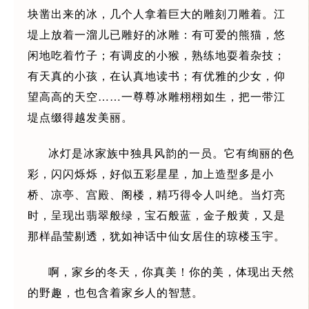
块凿出来的冰，几个人拿着巨大的雕刻刀雕着。江
堤上放着一溜儿已雕好的冰雕：有可爱的熊猫，悠
闲地吃着竹子；有调皮的小猴，熟练地耍着杂技；
有天真的小孩，在认真地读书；有优雅的少女，仰
望高高的天空……一尊尊冰雕栩栩如生，把一带江
堤点缀得越发美丽。
冰灯是冰家族中独具风韵的一员。它有绚丽的色
彩，闪闪烁烁，好似五彩星星，加上造型多是小
桥、凉亭、宫殿、阁楼，精巧得令人叫绝。当灯亮
时，呈现出翡翠般绿，宝石般蓝，金子般黄，又是
那样晶莹剔透，犹如神话中仙女居住的琼楼玉宇。
啊，家乡的冬天，你真美！你的美，体现出天然
的野趣，也包含着家乡人的智慧。