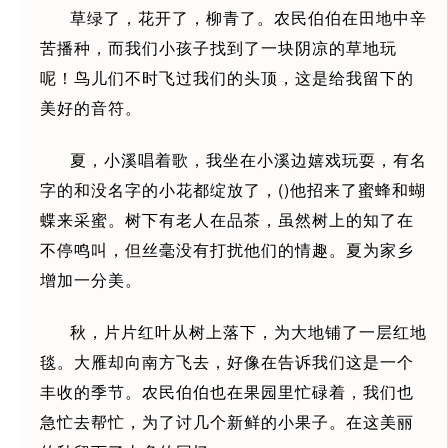
草绿了，花开了，柳青了。农民伯伯在田地中辛
苦播种，而我们小孩子找到了一块阴凉的草地玩
呢！鸟儿们不时飞过我们的头顶，这是给我留下的
美好的音符。
夏，小溪唱着歌，我坐在小溪边嬉戏玩耍，有名
字的和没名字的小花都绽放了，()他招来了蜜蜂和蝴
蝶来采蜜。树下有老人在品茶，虽然树上的知了在
不停鸣叫，但丝毫没有打扰他们的情趣。夏为家乡
增加一分美。
秋，片片红叶从树上落下，为大地铺了一层红地
毯。大雁却向南方飞去，好像在告诉我们这是一个
丰收的季节。农民伯伯也在果园里忙碌着，我们也
急忙去帮忙，为了讨几个新鲜的小果子。在这美丽