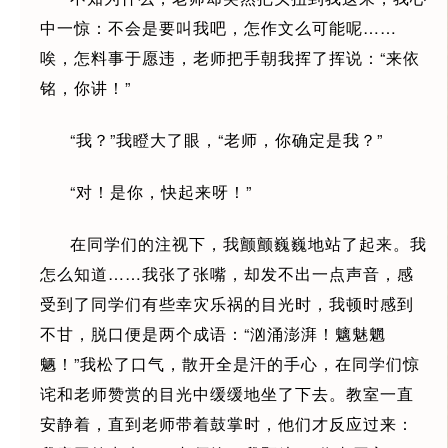
中一惊：不会是要叫我吧，怎作文么可能呢……
唉，怎料事于愿违，老师把手朝我挥了挥说：“来依
铭，你讲！”
“我？”我瞪大了眼，“老师，你确定是我？”
“对！是你，快起来呀！”
在同学们的注视下，我颤颤巍巍地站了起来。我
怎么知道……我张了张嘴，却发不出一点声音，感
受到了同学们有些幸灾乐祸的目光时，我顿时感到
不甘，脱口便是两个成语：“汹涌澎湃！魑魅魍
魉！”我松了口气，散开全是汗的手心，在同学们惊
诧和老师赞赏的目光中缓缓地坐了下去。教室一直
安静着，直到老师带着鼓掌时，他们才反应过来：