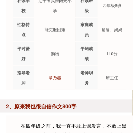
在读学
辽宁省实验阳光小
在读班
四年级8班
校
学
级
性格特
家庭成
能克服困难
爸爸、妈妈
点
员
平时爱
平均成
购物
110分
好
绩
指导老
老师职
章乃器
班主任
师
务
2、原来我也很自信作文800字
在四年级之前，我一直不敢上课发言，不敢上黑