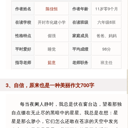
作者姓名
陈佳恒
作者年龄
11岁零9个月
在读学校
开封市化建小学
在读班级
六年级8班
性格特点
倔强
家庭成员
爸爸、妈妈
平时爱好
睡觉
平均成绩
98分
指导老师
茹意
老师职务
班主任
3、自信，原来也是一种美丽作文700字
每当夜阑人静时，我总是伏在窗台边，望着那独
自点缀在无止尽的黑暗中的星星。我总是在想：星
星是那么渺小，它们怎么还敢在苍凉的天空中发光