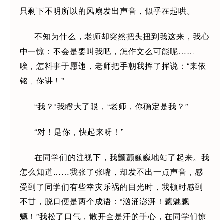
只剩下不明所以的风扇发出声音，似乎在起哄。
不知为什么，老师却突然把头扭到我这来，我心
中一惊：不会是要叫我吧，怎作文么可能呢……
唉，怎料事于愿违，老师把手朝我挥了挥说：“来依
铭，你讲！”
“我？”我瞪大了眼，“老师，你确定是我？”
“对！是你，快起来呀！”
在同学们的注视下，我颤颤巍巍地站了起来。我
怎么知道……我张了张嘴，却发不出一点声音，感
受到了同学们有些幸灾乐祸的目光时，我顿时感到
不甘，脱口便是两个成语：“汹涌澎湃！魑魅魍
魉！”我松了口气，散开全是汗的手心，在同学们惊