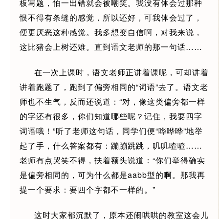
板写题，怕一出错就会被嘲笑。我没有体会过那种
恨不得有条缝的感觉，所以还好，可我体会过了，
便更厌恶这种感觉。我多想变自信啊，对我来说，
这比猪会上树还难。直到语文老师的那一句话……
在一次上课时，语文老师正讲着课呢，可却讲着
讲着跑题了，跑到了偏旁相同的“词语”去了。语文老
师也不生气，反而还说道：“对，像这类偏旁都一样
的字还有很多，你们知道哪些呢？记住，我要四字
词语哦！”听了老师这句话，同学们便“哗哗哗”地举
起了手，什么答案都有：蹦蹦跳跳，叽叽喳喳……
老师有点哭笑不得，扶着额头说道：“你们举得确实
是偏旁相同的，可为什么都是aabb型的啊。那我再
提一个要求：要四个字都不一样的。”
这时大家都沉默了，原本还闹哄哄的教室这会儿