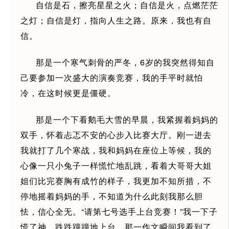
自信是石，擦亮星星之火；自信是火，点燃茫茫
之灯；自信是灯，指向人生之路。原来，我也有自
信。
那是一个寒气刺骨的严冬，6岁的我突然得知自
己要参加一次盛大的演奏竞赛，我的手平时就怕
冷，在这时候更是僵硬。
那是一个下看鹅毛大雪的早晨，我紧握着妈妈的
双手，怀着忐忑不安的心步入比赛大厅。刚一进去
我就打了几个寒战，我和妈妈在座位上等候，我的
心像一只小兔子一样慌忙地乱跳，看着大哥哥大姐
姐们比完赛胸有成竹的样子，我更加不知所措，不
停地摇着妈妈的手，不知道为什么此刻我那么胆
怯，信心全无。“请第七号选手上台竞赛！”我一下子
慌了神，跌跌蹱蹱地上台，那一作文瞬间我看到了