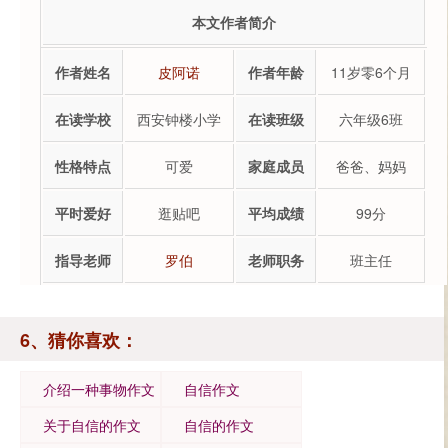
本文作者简介
作者姓名
皮阿诺
作者年龄
11岁零6个月
在读学校
西安钟楼小学
在读班级
六年级6班
性格特点
可爱
家庭成员
爸爸、妈妈
平时爱好
逛贴吧
平均成绩
99分
指导老师
罗伯
老师职务
班主任
6、猜你喜欢：
介绍一种事物作文
自信作文
500字
关于自信的作文
自信的作文