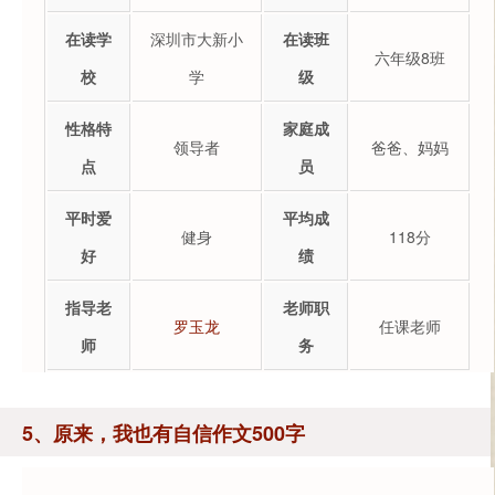
在读学
深圳市大新小
在读班
六年级8班
校
学
级
性格特
家庭成
领导者
爸爸、妈妈
点
员
平时爱
平均成
健身
118分
好
绩
指导老
老师职
罗玉龙
任课老师
师
务
5、原来，我也有自信作文500字