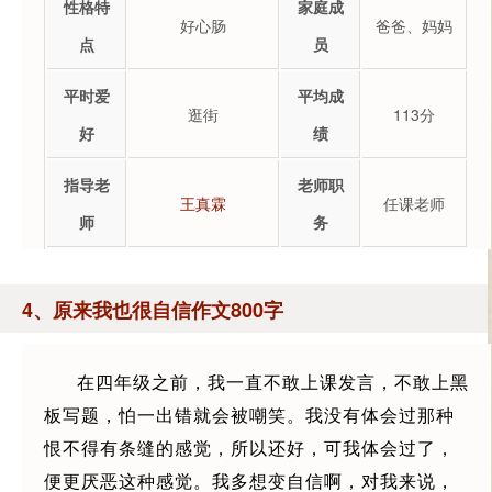
性格特
家庭成
好心肠
爸爸、妈妈
点
员
平时爱
平均成
逛街
113分
好
绩
指导老
老师职
王真霖
任课老师
师
务
4、原来我也很自信作文800字
在四年级之前，我一直不敢上课发言，不敢上黑
板写题，怕一出错就会被嘲笑。我没有体会过那种
恨不得有条缝的感觉，所以还好，可我体会过了，
便更厌恶这种感觉。我多想变自信啊，对我来说，