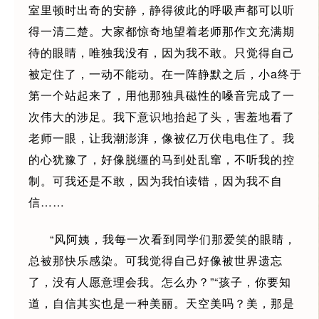
室里顿时出奇的安静，静得彼此的呼吸声都可以听
得一清二楚。大家都惊奇地望着老师那作文充满期
待的眼睛，唯独我没有，因为我不敢。只觉得自己
被定住了，一动不能动。在一阵静默之后，小a终于
第一个站起来了，用他那独具磁性的嗓音完成了一
次伟大的涉足。我下意识地抬起了头，害羞地看了
老师一眼，让我潮澎湃，像被亿万伏电电住了。我
的心犹豫了，好像脱缰的马到处乱窜，不听我的控
制。可我还是不敢，因为我怕读错，因为我不自
信……
“风阿姨，我每一次看到同学们那爱笑的眼睛，
总被那快乐感染。可我觉得自己好像被世界遗忘
了，没有人愿意理会我。怎么办？”“孩子，你要知
道，自信其实也是一种美丽。天空美吗？美，那是