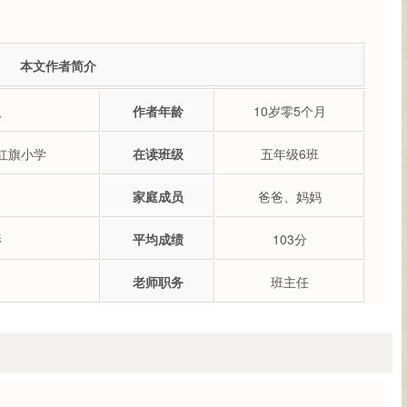
本文作者简介
义
作者年龄
10岁零5个月
红旗小学
在读班级
五年级6班
家庭成员
爸爸、妈妈
影
平均成绩
103分
老师职务
班主任