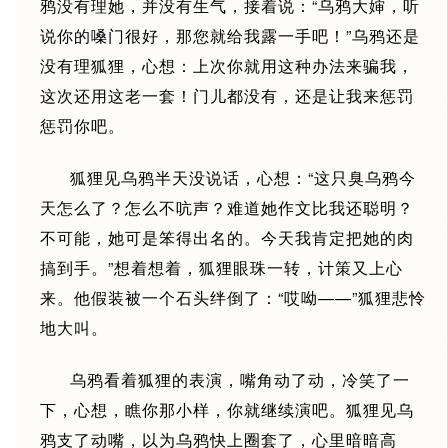
鸦没有理她，并没有生气，接着说：“乌鸦大婶，听
说你的嗓门很好，那您就给我露一手吧！”乌鸦还是
没有理狐狸，心想：上次你就用这种办法来骗我，
这次还用这老一套！门儿都没有，还是让我来惩罚
惩罚你吧。
狐狸见乌鸦半天没说话，心想：“这只臭乌鸦今
天怎么了？怎么不吭声？难道她作文比我还聪明？
不可能，她可是笨得出名的。今天我肯定把她的肉
搞到手。”想着想着，狐狸眼珠一转，计策又上心
来。他假装被一个石头绊倒了：“哎呦——”狐狸悲怜
地大叫。
乌鸦看着狐狸的表演，嘴角动了动，冷笑了一
下，心想，瞧你那小样，你就继续演吧。狐狸见乌
鸦支了动嘴，以为乌鸦快上圈套了，心里暗暗高