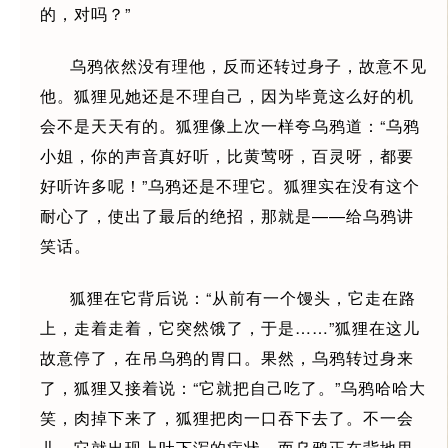
的，对吗？”
乌鸦依然没有理他，反而还转过身子，故意不见
他。狐狸见她还是不理自己，因为毕竟这么好的机
会不是天天有的。狐狸像上次一样夸乌鸦道：“乌鸦
小姐，你的声音真好听，比黄莺呀，百灵呀，都要
好听许多呢！”乌鸦还是不理它。狐狸实在没有这个
耐心了，使出了最后的绝招，那就是——给乌鸦讲
笑话。
狐狸在它背后说：“从前有一个馒头，它走在路
上，走着走着，它突然饿了，于是……”狐狸在这儿
故意停了，在吊乌鸦的胃口。果然，乌鸦转过身来
了，狐狸又接着说：“它就把自己吃了。”乌鸦哈哈大
笑，肉掉下来了，狐狸把肉一口吞下去了。不一会
儿，它就出现上吐下泻的症状。而乌鸦正在背地里