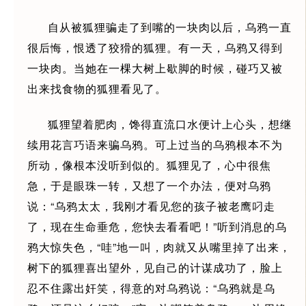
自从被狐狸骗走了到嘴的一块肉以后，乌鸦一直
很后悔，恨透了狡猾的狐狸。有一天，乌鸦又得到
一块肉。当她在一棵大树上歇脚的时候，碰巧又被
出来找食物的狐狸看见了。
狐狸望着肥肉，馋得直流口水便计上心头，想继
续用花言巧语来骗乌鸦。可上过当的乌鸦根本不为
所动，像根本没听到似的。狐狸见了，心中很焦
急，于是眼珠一转，又想了一个办法，便对乌鸦
说：“乌鸦太太，我刚才看见您的孩子被老鹰叼走
了，现在生命垂危，您快去看看吧！”听到消息的乌
鸦大惊失色，“哇”地一叫，肉就又从嘴里掉了出来，
树下的狐狸喜出望外，见自己的计谋成功了，脸上
忍不住露出奸笑，得意的对乌鸦说：“乌鸦就是乌