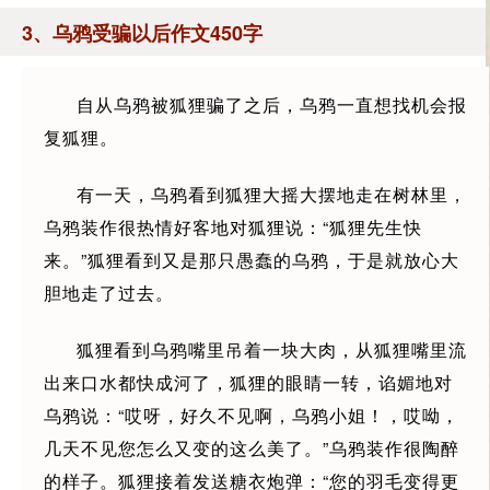
3、乌鸦受骗以后作文450字
自从乌鸦被狐狸骗了之后，乌鸦一直想找机会报
复狐狸。
有一天，乌鸦看到狐狸大摇大摆地走在树林里，
乌鸦装作很热情好客地对狐狸说：“狐狸先生快
来。”狐狸看到又是那只愚蠢的乌鸦，于是就放心大
胆地走了过去。
狐狸看到乌鸦嘴里吊着一块大肉，从狐狸嘴里流
出来口水都快成河了，狐狸的眼睛一转，谄媚地对
乌鸦说：“哎呀，好久不见啊，乌鸦小姐！，哎呦，
几天不见您怎么又变的这么美了。”乌鸦装作很陶醉
的样子。狐狸接着发送糖衣炮弹：“您的羽毛变得更