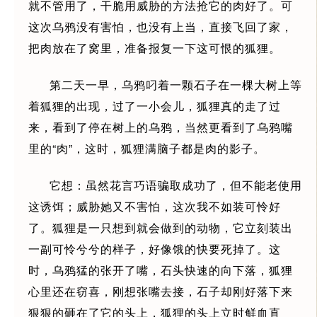
就不管用了，干脆用威胁的方法抢它的肉好了。可
这次乌鸦没有害怕，也没有上当，直接飞回了家，
把肉放在了窝里，准备报复一下这可恨的狐狸。
第二天一早，乌鸦叼着一颗石子在一棵大树上等
着狐狸的出现，过了一小会儿，狐狸真的走了过
来，看到了停在树上的乌鸦，当然更看到了乌鸦嘴
里的“肉”，这时，狐狸满脑子都是肉的影子。
它想：虽然花言巧语骗取成功了，但不能老使用
这诱饵；威胁她又不害怕，这次我不如装可怜好
了。狐狸是一只想到就会做到的动物，它立刻装出
一副可怜兮兮的样子，好像饿的快要死掉了。这
时，乌鸦猛的张开了嘴，石头快速的向下落，狐狸
心里还在窃喜，刚想张嘴去接，石子却刚好落下来
狠狠的砸在了它的头上，狐狸的头上立时鲜血直