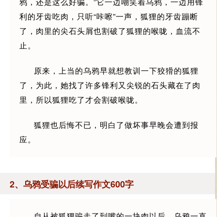
鸦，还是这么好骗。”它一边嘲笑着乌鸦，一边用锋
利的牙齿吃肉，只听“咔嚓”一声，狐狸的牙齿蹦断
了，肉里的尖石头屑也割破了狐狸的喉咙，血流不
止。
原来，上当的乌鸦早就想教训一下狡猾的狐狸
了，为此，她找了许多锋利又尖锐的石头藏在了肉
里，所以狐狸吃了才会割破喉咙。
狐狸也后悔不已，明白了做坏事早晚会遭到报
应。
2、乌鸦受骗以后续写作文600字
自从被狐狸骗走了到嘴的一块肉以后，乌鸦一直