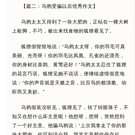
【篇二：乌鸦受骗以后优秀作文】
乌鸦太太又得到了一块大肥肉，正站在一棵大树
上歇脚，不巧，被出来找食物的狐狸看见了。
狐狸假惺惺地说：“乌鸦太太呀，你的羽毛可真
美丽、光亮呀！你的羽毛比凤凰、孔雀的还漂亮，
你的身材比喜鹊、黄莺还好！”乌鸦太太忍住了狐狸
的花言巧语。狐狸见她不说话，便继续虚情假意地
说：“你的声音就是天籁之音，比百鸟的都清脆、动
听而又美妙。”
乌鸦假装没听见，狐狸见了，转了转眼珠子，不
知又在想什么坏主意呢！他想呀，想呀，突然想到
了一个好主意。他骗乌鸦说：“上次我拿走了你的那
块大肥肉，你可别误会我，我其实是帮你保存起