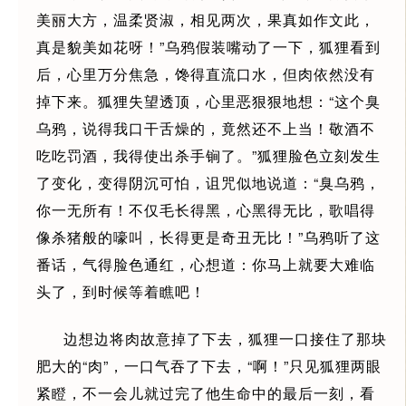
美丽大方，温柔贤淑，相见两次，果真如作文此，
真是貌美如花呀！”乌鸦假装嘴动了一下，狐狸看到
后，心里万分焦急，馋得直流口水，但肉依然没有
掉下来。狐狸失望透顶，心里恶狠狠地想：“这个臭
乌鸦，说得我口干舌燥的，竟然还不上当！敬酒不
吃吃罚酒，我得使出杀手锏了。”狐狸脸色立刻发生
了变化，变得阴沉可怕，诅咒似地说道：“臭乌鸦，
你一无所有！不仅毛长得黑，心黑得无比，歌唱得
像杀猪般的嚎叫，长得更是奇丑无比！”乌鸦听了这
番话，气得脸色通红，心想道：你马上就要大难临
头了，到时候等着瞧吧！
边想边将肉故意掉了下去，狐狸一口接住了那块
肥大的“肉”，一口气吞了下去，“啊！”只见狐狸两眼
紧瞪，不一会儿就过完了他生命中的最后一刻，看