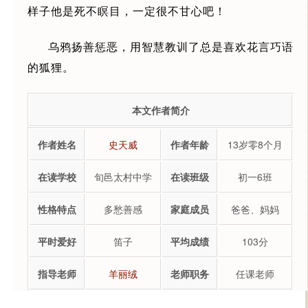
样子他是死不瞑目，一定很不甘心吧！
乌鸦扬善惩恶，用智慧教训了总是喜欢花言巧语
的狐狸。
本文作者简介
作者姓名
史天威
作者年龄
13岁零8个月
在读学校
旬邑太村中学
在读班级
初一6班
性格特点
多愁善感
家庭成员
爸爸、妈妈
平时爱好
笛子
平均成绩
103分
指导老师
羊丽绒
老师职务
任课老师