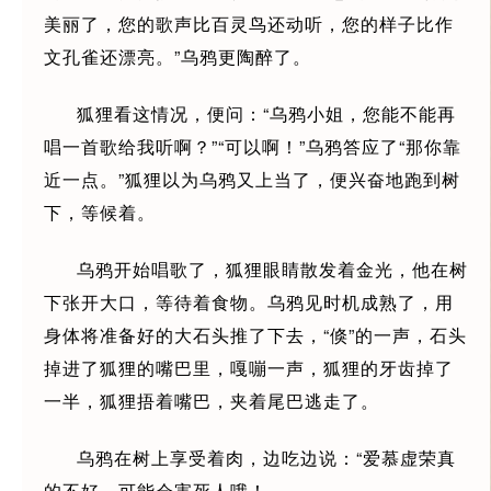
美丽了，您的歌声比百灵鸟还动听，您的样子比作
文孔雀还漂亮。”乌鸦更陶醉了。
狐狸看这情况，便问：“乌鸦小姐，您能不能再
唱一首歌给我听啊？”“可以啊！”乌鸦答应了“那你靠
近一点。”狐狸以为乌鸦又上当了，便兴奋地跑到树
下，等候着。
乌鸦开始唱歌了，狐狸眼睛散发着金光，他在树
下张开大口，等待着食物。乌鸦见时机成熟了，用
身体将准备好的大石头推了下去，“倏”的一声，石头
掉进了狐狸的嘴巴里，嘎嘣一声，狐狸的牙齿掉了
一半，狐狸捂着嘴巴，夹着尾巴逃走了。
乌鸦在树上享受着肉，边吃边说：“爱慕虚荣真
的不好，可能会害死人哦！