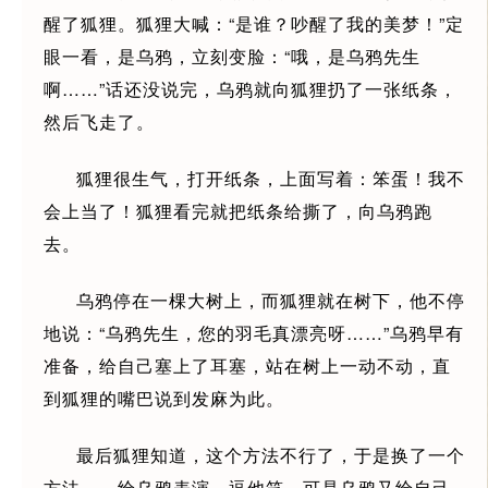
醒了狐狸。狐狸大喊：“是谁？吵醒了我的美梦！”定
眼一看，是乌鸦，立刻变脸：“哦，是乌鸦先生
啊……”话还没说完，乌鸦就向狐狸扔了一张纸条，
然后飞走了。
狐狸很生气，打开纸条，上面写着：笨蛋！我不
会上当了！狐狸看完就把纸条给撕了，向乌鸦跑
去。
乌鸦停在一棵大树上，而狐狸就在树下，他不停
地说：“乌鸦先生，您的羽毛真漂亮呀……”乌鸦早有
准备，给自己塞上了耳塞，站在树上一动不动，直
到狐狸的嘴巴说到发麻为此。
最后狐狸知道，这个方法不行了，于是换了一个
方法——给乌鸦表演，逗他笑，可是乌鸦又给自己