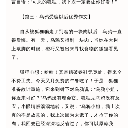
言自语：“可恶的狐狸，我下次一定要让你好看！”
【篇三：乌鸦受骗以后优秀作文】
自从被狐狸骗走了到嘴的一块肉以后，乌鸦一直
很后悔。有一天，乌鸦又得到一块肉，当她在大树
上歇脚的时候，碰巧又被出来寻找食物的狐狸看见
了。
狐狸心想：哈哈！真是踏破铁鞋无觅处，得来全
不费工夫。今天又月免费的午餐吃了！于是，狐狸
准备故计重施，它来到树下对乌鸦说：“乌鸦小姐，
你近来可好？”乌鸦没有理会它。狐狸见乌鸦没有反
应，小眼睛贼溜溜地转，又说：“乌鸦小姐，我上次
真的不是故意的，我上次因为太饿了，才抢了你的
肉，我回去已经深深地反省过了，你可以原谅我