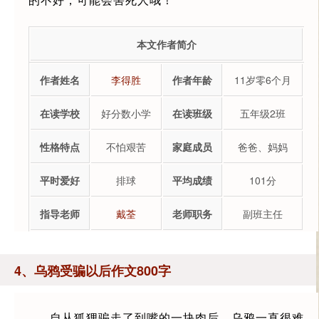
本文作者简介
作者姓名
李得胜
作者年龄
11岁零6个月
在读学校
好分数小学
在读班级
五年级2班
性格特点
不怕艰苦
家庭成员
爸爸、妈妈
平时爱好
排球
平均成绩
101分
指导老师
戴荃
老师职务
副班主任
4、乌鸦受骗以后作文800字
自从狐狸骗走了到嘴的一块肉后，乌鸦一直很难