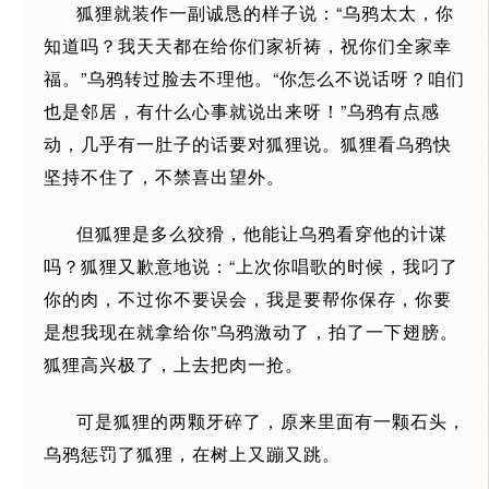
狐狸就装作一副诚恳的样子说：“乌鸦太太，你
知道吗？我天天都在给你们家祈祷，祝你们全家幸
福。”乌鸦转过脸去不理他。“你怎么不说话呀？咱们
也是邻居，有什么心事就说出来呀！”乌鸦有点感
动，几乎有一肚子的话要对狐狸说。狐狸看乌鸦快
坚持不住了，不禁喜出望外。
但狐狸是多么狡猾，他能让乌鸦看穿他的计谋
吗？狐狸又歉意地说：“上次你唱歌的时候，我叼了
你的肉，不过你不要误会，我是要帮你保存，你要
是想我现在就拿给你”乌鸦激动了，拍了一下翅膀。
狐狸高兴极了，上去把肉一抢。
可是狐狸的两颗牙碎了，原来里面有一颗石头，
乌鸦惩罚了狐狸，在树上又蹦又跳。