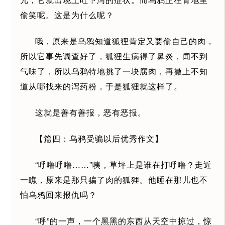
偷笑呢。这是为什么呢？
哦，原来是乌鸦知道狐狸肯定又要偷自己的肉，
所以它事先调查好了，狐狸生病得了鼻炎，闻不到
气味了，所以乌鸦特地挑了一块腐肉，再撒上不知
道从哪找来的泻药粉，于是狐狸就这样了。
这就是善有善报，恶有恶报。
【篇四：乌鸦受骗以后优秀作文】
“呼噜呼噜……”咦，草坪上是谁在打呼噜？走近
一瞧，原来是那只骗了肉的狐狸。他睡在那儿也不
怕乌鸦回来报仇吗？
“呼”的一声，一个黑黑的东西从天空中掠过，惊