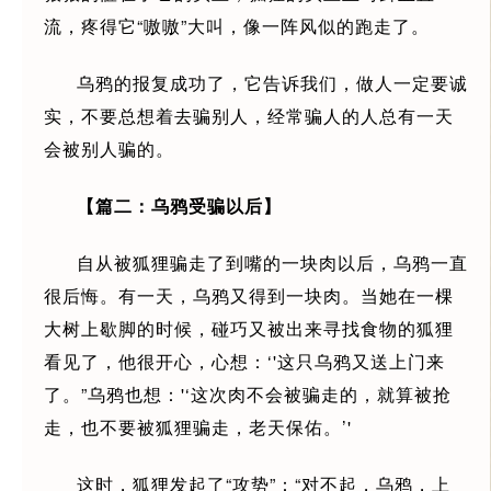
流，疼得它“嗷嗷”大叫，像一阵风似的跑走了。
乌鸦的报复成功了，它告诉我们，做人一定要诚
实，不要总想着去骗别人，经常骗人的人总有一天
会被别人骗的。
【篇二：乌鸦受骗以后】
自从被狐狸骗走了到嘴的一块肉以后，乌鸦一直
很后悔。有一天，乌鸦又得到一块肉。当她在一棵
大树上歇脚的时候，碰巧又被出来寻找食物的狐狸
看见了，他很开心，心想：‘'这只乌鸦又送上门来
了。”乌鸦也想：'‘这次肉不会被骗走的，就算被抢
走，也不要被狐狸骗走，老天保佑。’'
这时，狐狸发起了“攻势”：“对不起，乌鸦，上