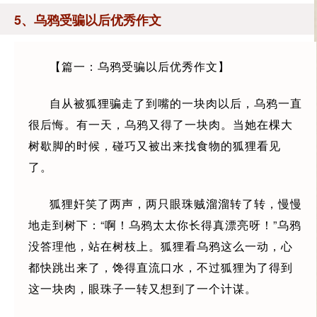
5、乌鸦受骗以后优秀作文
【篇一：乌鸦受骗以后优秀作文】
自从被狐狸骗走了到嘴的一块肉以后，乌鸦一直
很后悔。有一天，乌鸦又得了一块肉。当她在棵大
树歇脚的时候，碰巧又被出来找食物的狐狸看见
了。
狐狸奸笑了两声，两只眼珠贼溜溜转了转，慢慢
地走到树下：“啊！乌鸦太太你长得真漂亮呀！”乌鸦
没答理他，站在树枝上。狐狸看乌鸦这么一动，心
都快跳出来了，馋得直流口水，不过狐狸为了得到
这一块肉，眼珠子一转又想到了一个计谋。