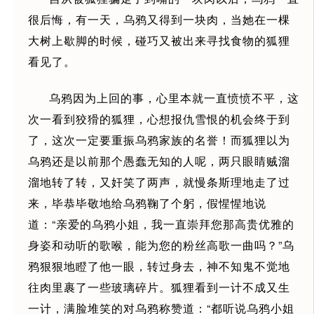
很后悔，有一天，乌鸦又得到一块肉，当她在一棵
大树上歇脚的时候，碰巧又被出来寻找食物的狐狸
看见了。
乌鸦因为上回的事，心里本就一直愤愤不平，这
次一看到狡猾的狐狸，心想报仇雪恨的机会终于到
了，这次一定要重振乌鸦家族的名誉！而狐狸以为
乌鸦还是以前那个愚蠢无知的人呢，两只眼睛贼溜
溜地转了转，又奸笑了两声，就慢条斯理地走了过
来，毕恭毕敬地给乌鸦鞠了个躬，假惺惺地说
道：“亲爱的乌鸦小姐，我一直崇拜您那高贵优雅的
身姿和动听的歌喉，能为您的粉丝高歌一曲吗？”乌
鸦狠狠地瞪了他一眼，转过身去，神不知鬼不觉地
往肉里裹了一些玻璃碎片。狐狸看到一计不成又生
一计，满脸堆笑的对乌鸦称赞道：“都听说乌鸦小姐