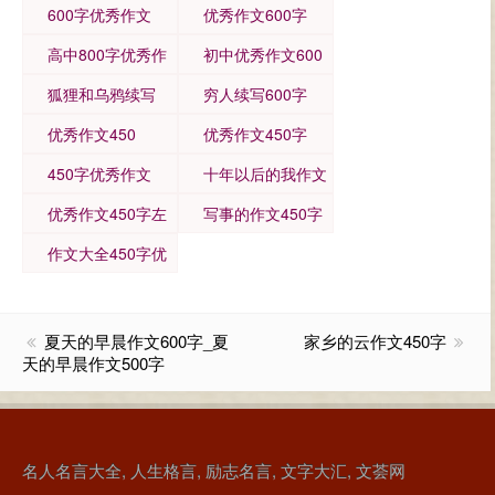
600字优秀作文
优秀作文600字
高中800字优秀作
初中优秀作文600
文
字
狐狸和乌鸦续写
穷人续写600字
优秀作文450
优秀作文450字
450字优秀作文
十年以后的我作文
600
优秀作文450字左
写事的作文450字
右
优秀
作文大全450字优
秀
夏天的早晨作文600字_夏
家乡的云作文450字
天的早晨作文500字
名人名言大全
,
人生格言
,
励志名言
,
文字大汇
,
文荟网