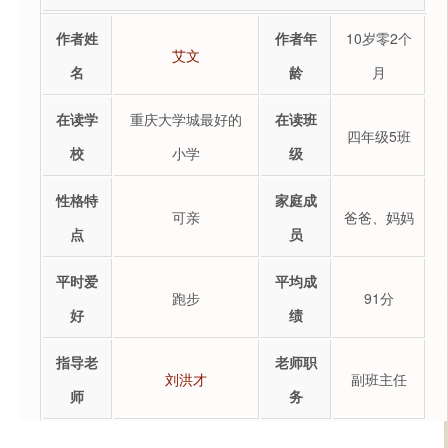
作者姓
作者年
10岁零2个
艾文
名
龄
月
在读学
重庆大学城最好的
在读班
四年级5班
校
小学
级
性格特
家庭成
可亲
爸爸、妈妈
点
员
平时爱
平均成
跑步
91分
好
绩
指导老
老师职
刘洪才
副班主任
师
务