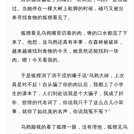
过。当她停在一棵大树上歇脚的时候，碰巧又被出
来寻找食物的狐狸看见了。
狐狸看见乌鸦嘴里叨着的肉，馋的口水都流了下
来了。他想，这乌鸦还真有本事，在森林被破坏，
越来越难找到食物的今天，她竟然还能找到一块
肉。嗯！今天看我的。
于是狐狸润了润干涩的嗓子说“乌鸦大婶，上次
真是对不起！自从骗了你的肉以后，我都上了小学
生的课本了，人们到处说我是个大骗子，我成了奸
诈、狡猾的代名词了，你说我只干了这么点儿小坏
事，就得了如此臭的名声，你说我冤不冤？”
乌鸦鄙视的看了狐狸一眼，没有理他，狐狸见乌