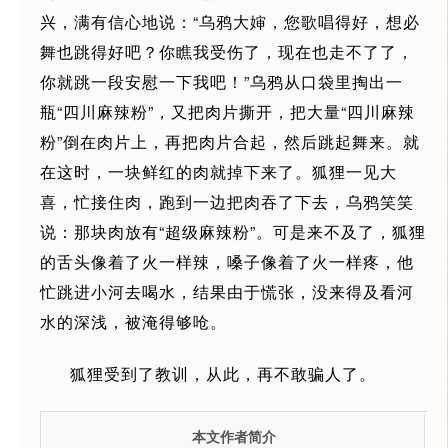
兴，满有信心地说：“乌鸦大婶，您歌唱得好，想必
舞也跳得好吧？你瞧我受伤了，现在也走不了了，
你就跳一段安慰一下我吧！”乌鸦从口袋里掏出一
瓶“四川麻辣粉”，又把肉片撕开，把大量“四川麻辣
粉”倒在肉片上，再把肉片合起，然后跳起舞来。就
在这时，一块鲜红的肉就掉下来了。狐狸一见大
喜，忙接住肉，跑到一边把肉吞了下去，乌鸦笑笑
说：那块肉放有“超级麻辣粉”。可是来不及了，狐狸
的舌头像着了火一样辣，嗓子像着了火一样疼，他
忙跳进小河去喝水，结果由于慌张，没来得及看河
水的深浅，被淹得够呛。
狐狸受到了教训，从此，再不敢骗人了。
本文作者简介