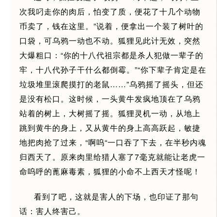
次我叼走你的肉后，怕变了质，便花了十几个动物
币卖了，钱在这里。”说着，便拿出一个装了树叶的
口袋，可乌鸦一动也不动。狐狸见此计无效，突然
大爆粗口：“你的十八代祖宗都是杀人犯做一辈子的
牢，十八代孙子干什么都倒霉。”“你下辈子肯定是在
垃圾堆里滚爬摸打的老鼠……”乌鸦摇了摇头，但还
是没有松口。这时候，一头黄牛发疯地顶在了乌鸦
站着的树上，大树摇了摇。狐狸灵机一动，从地上
跳到黄牛的身上，又从黄牛的身上高高跃起，敏捷
地把肉抢了过来，“啊呜“一口吞了下去，在半秒内魂
归西天了。原来肉里给猎人塞了7毫克就能让老虎一
命呜呼的蓖麻毒素，狐狸的小命不上西天才怪呢！
看到了吧，这就是害人的下场，也印证了那句
话：害人终害己。